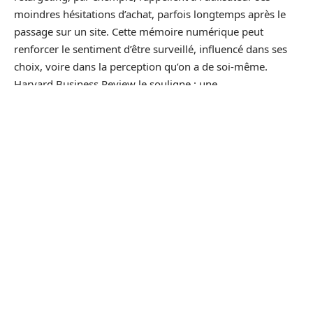
moindres hésitations d’achat, parfois longtemps après le
passage sur un site. Cette mémoire numérique peut
renforcer le sentiment d’être surveillé, influencé dans ses
choix, voire dans la perception qu’on a de soi-même.
Harvard Business Review le souligne : une
personnalisation poussée à l’extrême peut verser dans la
manipulation, surtout si le consentement n’est pas
explicite.
Les attentes changent. Les consommateurs demandent
plus de clarté et veulent pouvoir paramétrer le niveau de
personnalisation, voire refuser certains usages de leurs
données. Un utilisateur informé, maître de ses réglages,
tolère mieux les publicités ciblées. À l’inverse, l’opacité
nourrit la défiance.
La publicité ciblée n’influence pas seulement ce que l’on
consomme, mais aussi la façon dont on se perçoit et l’on