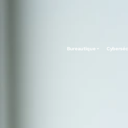
Bureautique
Cyberséc