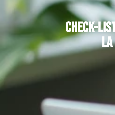
Check-lis
la