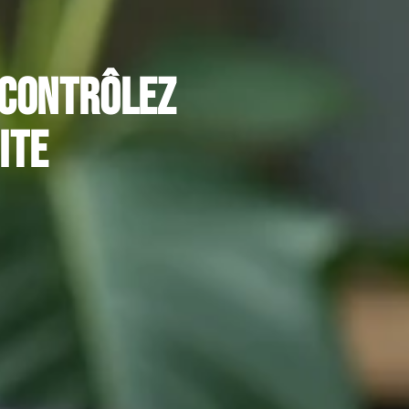
 contrôlez
ite