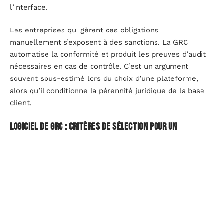
l’interface.
Les entreprises qui gèrent ces obligations
manuellement s’exposent à des sanctions. La GRC
automatise la conformité et produit les preuves d’audit
nécessaires en cas de contrôle. C’est un argument
souvent sous-estimé lors du choix d’une plateforme,
alors qu’il conditionne la pérennité juridique de la base
client.
Logiciel de GRC : critères de sélection pour un
déploiement réussi
Le marché propose des solutions très hétérogènes, du
module CRM intégré à l’ERP jusqu’à la plateforme SaaS
spécialisée.
Le choix du logiciel dépend du volume de
données, du nombre d’utilisateurs et du niveau
d’intégration requis
avec les outils existants