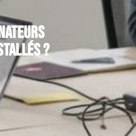
inateurs
stallés ?