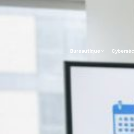
Bureautique
Cyberséc