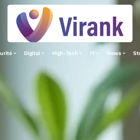
urité
Digital
High-Tech
IT
News
St