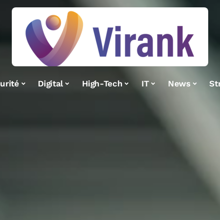
urité
Digital
High-Tech
IT
News
St