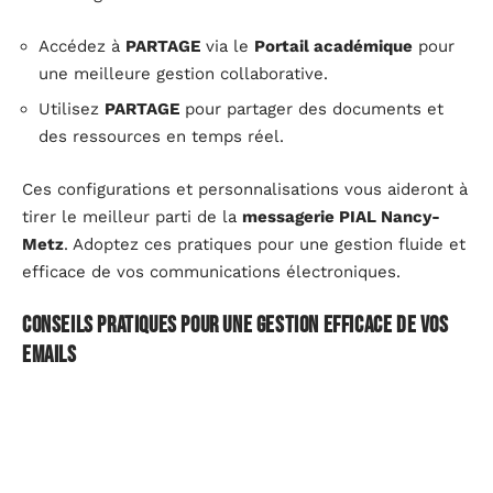
Accédez à
PARTAGE
via le
Portail académique
pour
une meilleure gestion collaborative.
Utilisez
PARTAGE
pour partager des documents et
des ressources en temps réel.
Ces configurations et personnalisations vous aideront à
tirer le meilleur parti de la
messagerie PIAL Nancy-
Metz
. Adoptez ces pratiques pour une gestion fluide et
efficace de vos communications électroniques.
Conseils pratiques pour une gestion efficace de vos
emails
La
messagerie académique PIAL
Nancy-Metz,
accessible via le
Portail académique
, est un outil
puissant pour les enseignants, les élèves et le
personnel administratif. Voici quelques conseils