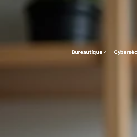
Bureautique
Cyberséc