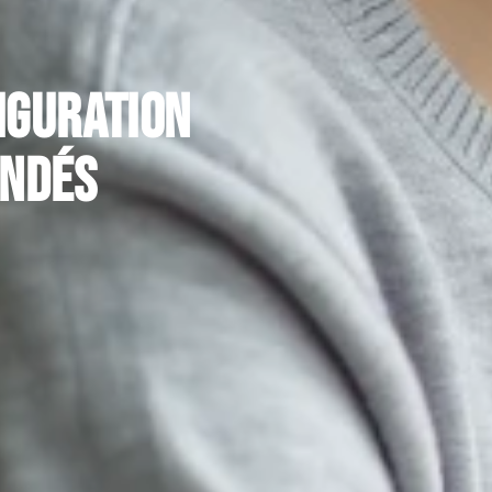
iguration
andés