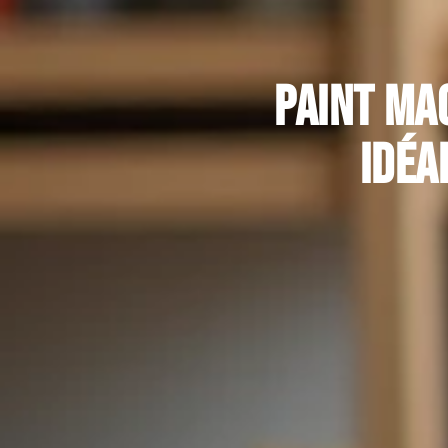
Paint ma
idéa