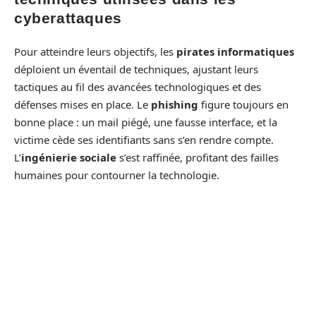
cyberattaques
Pour atteindre leurs objectifs, les
pirates informatiques
déploient un éventail de techniques, ajustant leurs
tactiques au fil des avancées technologiques et des
défenses mises en place. Le
phishing
figure toujours en
bonne place : un mail piégé, une fausse interface, et la
victime cède ses identifiants sans s’en rendre compte.
L’
ingénierie sociale
s’est raffinée, profitant des failles
humaines pour contourner la technologie.
Autre stratégie courante : les attaques
DDoS
. Saturer un
site web
ou un serveur jusqu’à le rendre inaccessible,
parfois en échange d’une rançon, est devenu une méthode
classique pour déstabiliser une cible. Les
malwares
, quant
à eux, se déclinent à l’infini. Le
ransomware
est
redoutable : il prend en otage les données et exige une clé
de déchiffrement contre paiement, souvent en