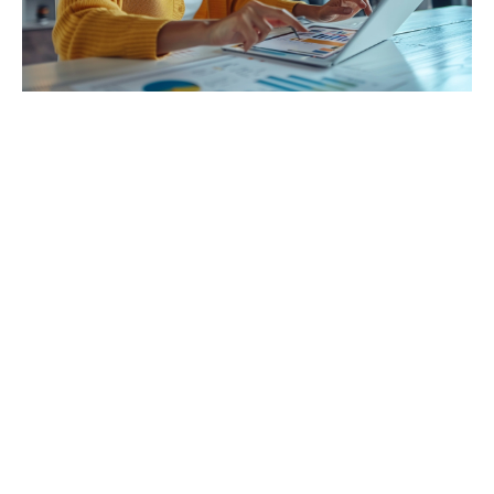
Le rapport qualité-prix des ordinateurs Lenovo
Parler de
rapport qualité-prix
chez Lenovo, c’est
évoquer l’équilibre entre des performances fiables, une
conception solide et un coût accessible. Les
ordinateurs Lenovo
s’érigent en exemples de cette
équation réussie, se positionnant favorablement face à
des concurrents comme Acer, réputé pour son bon
rapport qualité-prix. La marque chinoise se distingue
par sa capacité à offrir une
robustesse Lenovo
et une
fiabilité Lenovo
à des tarifs qui défient la concurrence,
notamment sur le segment des ordinateurs de bureau,
où elle contrôle une part significative du marché.