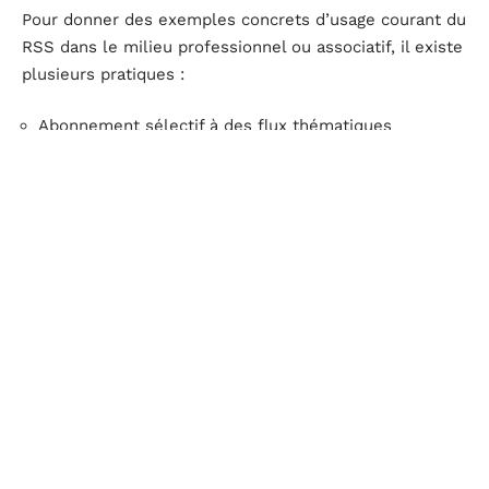
Pour donner des exemples concrets d’usage courant du
RSS dans le milieu professionnel ou associatif, il existe
plusieurs pratiques :
Abonnement sélectif à des flux thématiques
Suivi de podcasts par récupération directe du lien
RSS
Constitution automatique de synthèses quotidiennes
à partir de plusieurs sources
Le RSS va d’ailleurs bien au-delà de l’actualité
chaudes. Dans l’enseignement ou la recherche, il sert à
guetter les dernières publications scientifiques, les
nouveautés éditoriales, ou encore les mises en ligne
de rapports et prépublications. Certains agrégateurs
modernes permettent d’aller plus loin avec des filtres
avancés, pour ne voir que les infos réellement