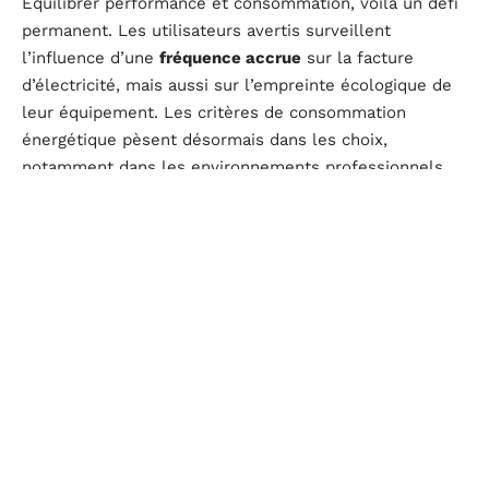
Équilibrer performance et consommation, voilà un défi
permanent. Les utilisateurs avertis surveillent
l’influence d’une
fréquence accrue
sur la facture
d’électricité, mais aussi sur l’empreinte écologique de
leur équipement. Les critères de consommation
énergétique pèsent désormais dans les choix,
notamment dans les environnements professionnels
où l’efficacité et la responsabilité environnementale
deviennent des priorités.
Certes,
consommation
et
durabilité
soulèvent de
vraies interrogations, mais le secteur ne cesse
d’innover pour limiter ces effets. Les avancées en
matière de design thermique et de gestion intelligente
des fréquences témoignent d’une volonté de concilier
puissance de calcul et respect des contraintes
matérielles.
Intel
et
AMD
maintiennent le cap, chacun
peaufinant ses stratégies pour exploiter chaque watt