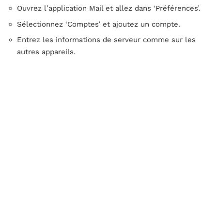
Ouvrez l’application Mail et allez dans ‘Préférences’.
Sélectionnez ‘Comptes’ et ajoutez un compte.
Entrez les informations de serveur comme sur les
autres appareils.
Le webmail Rouen AC, fourni par l’Académie de Rouen,
permet une gestion efficace de vos emails
professionnels. Assurez-vous de bien suivre les étapes
de configuration pour une synchronisation optimale et
sécurisée de vos données.