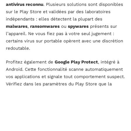
antivirus reconnu
. Plusieurs solutions sont disponibles
sur le Play Store et validées par des laboratoires
indépendants : elles détectent la plupart des
malwares
,
ransomwares
ou
spywares
présents sur
l’appareil. Ne vous fiez pas à votre seul jugement :
certains virus sur portable opèrent avec une discrétion
redoutable.
Profitez également de
Google Play Protect
, intégré à
Android. Cette fonctionnalité scanne automatiquement
vos applications et signale tout comportement suspect.
Vérifiez dans les paramètres du Play Store que la
protection est bien activée, et effectuez un contrôle
manuel si besoin.
Si l’infection persiste, il faudra sauvegarder les
données vraiment importantes puis passer à la
réinitialisation aux paramètres d’usine
. Cette opération