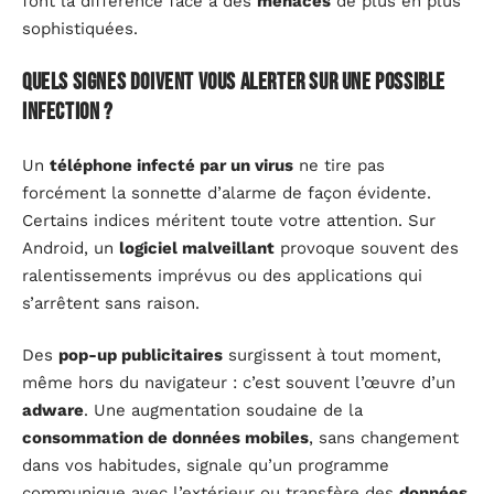
font la différence face à des
menaces
de plus en plus
sophistiquées.
Quels signes doivent vous alerter sur une possible
infection ?
Un
téléphone infecté par un virus
ne tire pas
forcément la sonnette d’alarme de façon évidente.
Certains indices méritent toute votre attention. Sur
Android, un
logiciel malveillant
provoque souvent des
ralentissements imprévus ou des applications qui
s’arrêtent sans raison.
Des
pop-up publicitaires
surgissent à tout moment,
même hors du navigateur : c’est souvent l’œuvre d’un
adware
. Une augmentation soudaine de la
consommation de données mobiles
, sans changement
dans vos habitudes, signale qu’un programme
communique avec l’extérieur ou transfère des
données