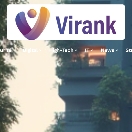
urité
Digital
High-Tech
IT
News
St