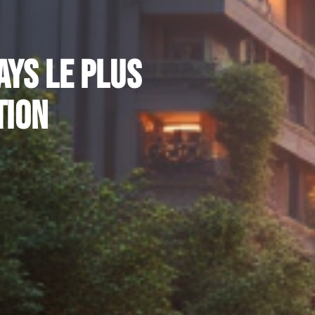
ays le plus
tion