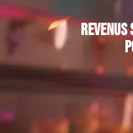
Revenus S
p