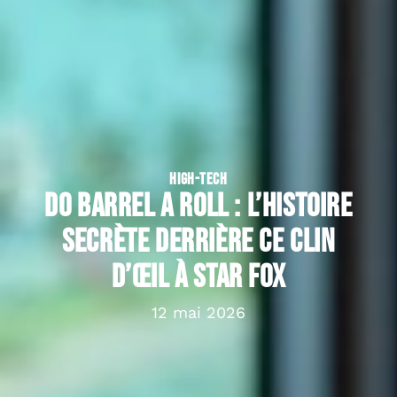
HIGH-TECH
Do Barrel a Roll : l’histoire
secrète derrière ce clin
d’œil à Star Fox
12 mai 2026