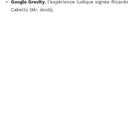
Google Gravity
, l’expérience ludique signée Ricardo
Cabello (Mr. doob),
les jeux
Pac-Man
et
Snake
directement accessibles
depuis la recherche,
des variantes surprenantes comme
Thanos Snap
ou
Zerg Rush
.
Ce clin d’œil numérique s’est imposé dans le paysage
des
mèmes
. Il joue sur plusieurs tableaux : la surprise,
la complicité geek, la démonstration technique et le
goût du partage. On le retrouve sur Twitter, Reddit, et
dans d’innombrables fils de discussions, preuve que le
web adore ce type de pirouette collective.
Plusieurs ressorts expliquent la viralité de ce
phénomène :
l’effet de surprise et le sourire qu’il suscite,