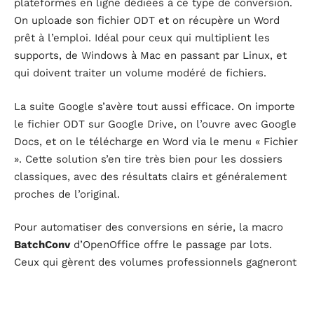
plateformes en ligne dédiées à ce type de conversion.
On uploade son fichier ODT et on récupère un Word
prêt à l’emploi. Idéal pour ceux qui multiplient les
supports, de Windows à Mac en passant par Linux, et
qui doivent traiter un volume modéré de fichiers.
La suite Google s’avère tout aussi efficace. On importe
le fichier ODT sur Google Drive, on l’ouvre avec Google
Docs, et on le télécharge en Word via le menu « Fichier
». Cette solution s’en tire très bien pour les dossiers
classiques, avec des résultats clairs et généralement
proches de l’original.
Pour automatiser des conversions en série, la macro
BatchConv
d’OpenOffice offre le passage par lots.
Ceux qui gèrent des volumes professionnels gagneront
à se tourner vers des logiciels comme
BitRecover ODT
Converter Wizard
ou
SysTools ODT Converter
, qui